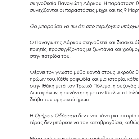
σκηνοθεσία Παναγιώτη Λάρκου. Η παράσταση θ
συνεχίζονται οι παραστάσεις μέχρι και τις 9 Μαρ
Θα μπορούσα να πω ότι από περιέργεια υπάρχω
Ο Παναγιώτης Λάρκου σκηνοθετεί και διασκευάζ
ποιητές, προσεγγίζοντας με ζωντάνια και χιούμ
στην πατρίδα του.
Φέρνει τον γνωστό μύθο κοντά στους μικρούς θ
ηρώων του. Κάθε ραψωδία και μια ιστορία, κάθε
στην Ιθάκη μετά τον Τρωικό Πόλεμο, η σύζυγός 
Λωτοφάγων, η συνάντηση με τον Κύκλωπα Πολύφη
διάβα του ομηρικού ήρωα.
Η
Ομήρου
Οδύσσεια
δεν είναι μόνο μια ιστορία
τέρας δεν μπόρεσε να τον καταβροχθίσει, καθώς 
Μέσα από μια φρέσκια και ευαίσθητη ματιά, ο σ