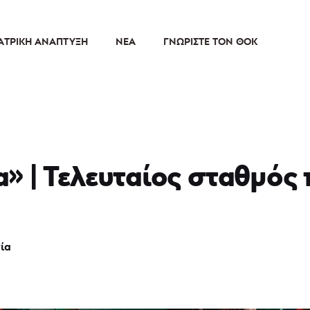
ΑΤΡΙΚΉ ΑΝΆΠΤΥΞΗ
ΝΈΑ
ΓΝΩΡΊΣΤΕ ΤΟΝ ΘΟΚ
 | Τελευταίος σταθμός 
ία