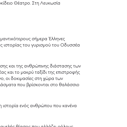
κίδειο Θέατρο. Στη Λευκωσία
ημαντικότερους σήμερα Έλληνες
κής ιστορίας του γυρισμού του Οδυσσέα
σης και της ανθρώπινης διάστασης των
ας και το μακρύ ταξίδι της επιστροφής
ο, οι δοκιμασίες στη χώρα των
πλάσματα που βρίσκονται στο θαλάσσιο
ά η ιστορία ενός ανθρώπου που κανένα
νιαμελής θίασος που αλλάζει ρόλους