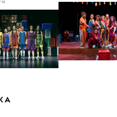
/12
ΚΑ