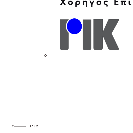
Χορηγός Επι
1/12