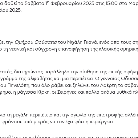
η
α δοθεί το
Σάββατο 1
Φεβρουαρίου 2025 στις 15:00 στο Μαρ
τίου 2025.
.
ει την
Ομήρου Οδύσσεια
του Μιχάλη Γκανά, ενός από τους σ
ορ τη νεανική και σύγχρονη επαναφήγηση της κλασικής ομηρι
εατές, διατηρώντας παράλληλα την αίσθηση της επικής αφήγη
 γράμμα της αλφαβήτας και μια περιπέτεια. Ο γενναίος Οδυσσέ
του Πηνελόπη, που όλο ράβει και ξηλώνει του Λαέρτη το σάβαν
μο, η μάγισσα Κίρκη, οι Σειρήνες και πολλά ακόμα μυθικά 
 για τη μεγάλη περιπέτεια και την αγωνία της επιστροφής, αλλ
φρόντισε από μικρός να τον έχει φάει η περιέργεια.
κηνοθέτης, οι πολύτιμοι συνεργάτες του και ένας υπέροχος εν