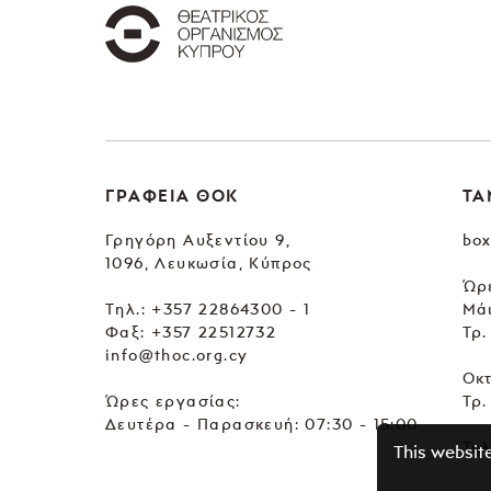
ΓΡΑΦΕΙΑ ΘΟΚ
ΤΑ
Γρηγόρη Αυξεντίου 9,
box
1096, Λευκωσία, Κύπρος
Ώρε
Tηλ.:
+357 22864300 - 1
Μά
Φαξ: +357 22512732
Τρ.
info@thoc.org.cy
Οκ
Ώρες εργασίας:
Τρ.
Δευτέρα - Παρασκευή: 07:30 - 15:00
Τηλ
This websit