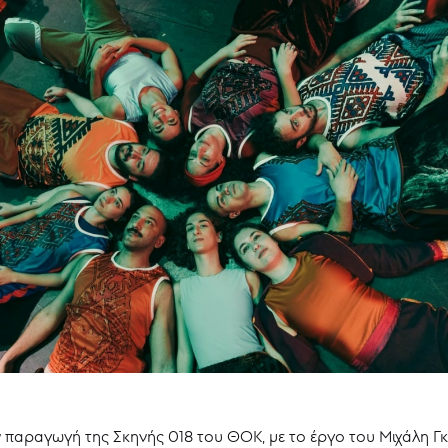
ν παραγωγή της Σκηνής 018 του ΘΟΚ, με το έργο του Μιχάλη 