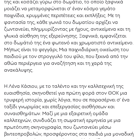
της και κοιτάζει γύρω στο δωμάτιο, το οποίο ξαφνικά
μοιάζει να μεταμορφώνεται σ’ έναν κόσμο γεμάτο
παιχνίδια, κρυμμένες περιπέτειες και εκπλήξεις. Με τη
φαντασία της, κάθε γωνιά του δωματίου αρχίζει να
ζωντανεύει, πλημμυρίζοντας με ήχους, αντικείμενα και τη
γλυκιά αίσθηση της εξερεύνησης. Ξαφνικά, εμφανίζεται
στο δωμάτιό της ένα φωτεινό και χρωματιστό αντικείμενο.
Μήπως είναι το φεγγάρι; Μια παιχνιδιάρικη οικείωση του
παιδιού με τον στρογγυλό του φίλο, που ξεκινά από την
αθώα περιέργεια για αναζήτηση και τη χαρά της
ανακάλυψης.
Η Λένα Κάσιου, με το ταλέντο και την καλλιτεχνική της
ευαισθησία, σκηνοθετεί για πρώτη φορά στον ΘΟΚ μια
τρυφερή ιστορία, χωρίς λόγια, που σε παρασέρνει σ’ ένα
ταξίδι γνωριμίας και επεξεργασίας αισθήσεων και
συναισθημάτων. Μαζί με μια εξαιρετική ομάδα
καλλιτεχνών, συνδυάζει τη σωματική ερμηνεία με μια
πρωτότυπη σκηνογραφία, που ζωντανεύει μέσω
βιντεοπροβολών, προσφέροντας στα παιδιά μια μοναδική