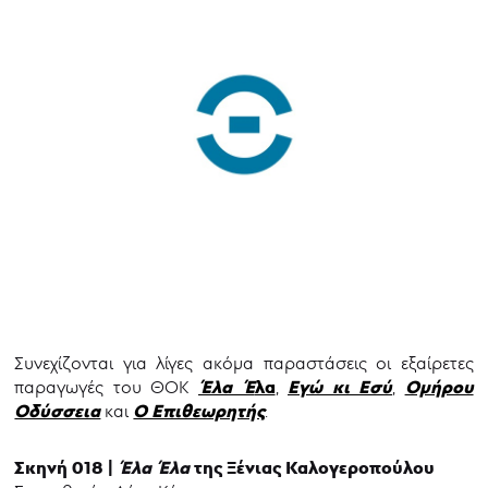
Συνεχίζονται για λίγες ακόμα παραστάσεις οι εξαίρετες
Έλα Έ
λα
Εγώ κι Εσύ
Ομήρου
παραγωγές του ΘΟΚ
,
,
Οδύσσεια
Ο Επιθεωρητής
και
.
Σκηνή 018 |
Έλα Έλα
της Ξένιας Καλογεροπούλου