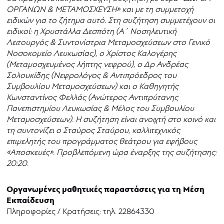
ΟΡΓΑΝΩΝ & ΜΕΤΑΜΟΣΧΕΥΣΗ» και με τη συμμετοχή
ειδικών για το ζήτημα αυτό. Στη συζήτηση συμμετέχουν οι
ειδικοί: η Χρυστάλλα Δεσπότη (Α΄ Νοσηλευτική
Λειτουργός & Συντονίστρια Μεταμοσχεύσεων στο Γενικό
Νοσοκομείο Λευκωσίας), ο Χρίστος Καλογέρης
(Μεταμοσχευμένος λήπτης νεφρού), ο Δρ Ανδρέας
Σολουκίδης (Νεφρολόγος & Αντιπρόεδρος του
Συμβουλίου Μεταμοσχεύσεων) και o Καθηγητής
Κωνσταντίνος Φελλάς (Ανώτερος Αντιπρύτανης
Πανεπιστημίου Λευκωσίας & Μέλος του Συμβουλίου
Μεταμοσχεύσεων). Η συζήτηση είναι ανοιχτή στο κοινό και
τη συντονίζει ο Σταύρος Σταύρου, καλλιτεχνικός
επιμελητής του προγράμματος θεάτρου για εφήβους
«Αποσκευές». Προβλεπόμενη ώρα έναρξης της συζήτησης:
20:20.
Οργανωμένες μαθητικές παραστάσεις για τη Μέση
Εκπαίδευση
Πληροφορίες / Κρατήσεις: τηλ. 22864330