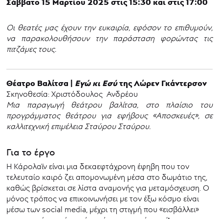
Σάββατο 15 Μαρτίου 2025 στις 15:30 και στις 17:00
Οι θεατές μας έχουν την ευκαιρία, εφόσον το επιθυμούν,
να παρακολουθήσουν την παράσταση φορώντας τις
πιτζάμες τους.
Θέατρο Βαλίτσα |
Εγώ κι Εσύ
της Λώρεν Γκάντερσον
Σκηνοθεσία: Χριστόδουλος Ανδρέου
Μια παραγωγή θεάτρου βαλίτσα, στο πλαίσιο του
προγράμματος θεάτρου για εφήβους «Αποσκευές», σε
καλλιτεχνική επιμέλεια Σταύρου Σταύρου.
Για το έργο
Η Κάρολαϊν είναι μια δεκαεφτάχρονη έφηβη που τον
τελευταίο καιρό ζει απομονωμένη μέσα στο δωμάτιο της,
καθώς βρίσκεται σε λίστα αναμονής για μεταμόσχευση. Ο
μόνος τρόπος να επικοινωνήσει με τον έξω κόσμο είναι
μέσω των social media, μέχρι τη στιγμή που «εισβάλλει»