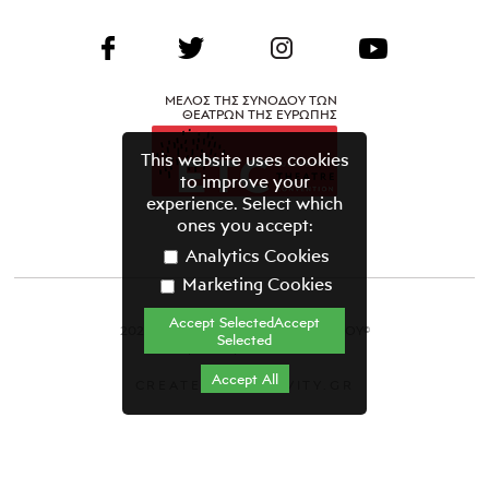
ΜΕΛΟΣ ΤΗΣ ΣΥΝΟΔΟΥ ΤΩΝ
ΘΕΑΤΡΩΝ ΤΗΣ ΕΥΡΩΠΗΣ
This website uses cookies
to improve your
experience. Select which
ones you accept:
Analytics Cookies
Marketing Cookies
Accept SelectedAccept
2021 ΘΕΑΤΡΙΚΟΣ ΟΡΓΑΝΙΣΜΟΣ ΚΥΠΡΟΥ©
Selected
Όροι & Προϋποθέσεις
Accept All
CREATED BY GRAVITY.GR