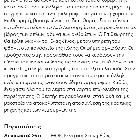
και οι ανώτεροι υπάλληλοι του τόπου οι οποίοι, μέχρι τη
στιγμή που καταφτάνει η πληροφορία για τον ερχομό του
Επιθεωρητή, βουτηγμένοι στη διαφθορά, εξαπατούν και
καταδυναστεύουν το λαό λειτουργώντας απροκάλυπτα σε
βάρος των απλών, αδύναμων ανθρώπων. Ο Επιθεωρητής
θα έρθει ινκόγκνιτο. Ένας ξένος, με τον υπηρέτη του,
φθάνει στο πανδοχείο της πόλης. Οι φήμες οργιάζουν. Οι
προύχοντες στην προσπάθειά τους να κερδίσουν την
εύνοιά του ικανοποιώντας τις ανάγκες του, επιδίδονται σε
κολακείες, αλληλοκατηγορίες και αυτοεξευτελισμούς. Στην
πραγματικότητα πρόκειται για τον κατώτερο υπάλληλο
ενός υπουργείου, έναν ασυνείδητο χαραμοφάη. Καθώς
έχει χάσει όλα του τα λεφτά στα χαρτιά επωφελείται της
παρεξήγησης. Ο θεατής παρακολουθεί σταδιακά και με
μαεστρία να αποκαλύπτεται η αποσύνθεση της κρατικής
μηχανής και των λειτουργών της.
Παραστάσεις
Λευκωσία:
Θέατρο ΘΟΚ, Κεντρική Σκηνή
Εύης