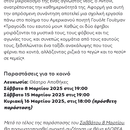
στον μικρόκοσμό της ένας άγνωστος νέος, ο Άντονι,
ανατρέποντας την καθημερινότητά της. Αφορμή για αυτή
την απρόσμενη συνάντηση αποτελεί μια σχολική εργασία
πάνω στο ποίημα του Αμερικανού ποιητή Γουόλτ Γουίτμαν
«Τραγούδι του εαυτού μου». Καθώς οι δύο έφηβοι
μοιράζονται τα μυστικά τους, τους φόβους και τις
αγωνίες τους, και συνεπώς κομμάτια από τους εαυτούς
τους, ξεδιπλώνεται ένα ταξίδι ανακάλυψης που τους
φέρνει πιο κοντά, αλλάζοντας ριζικά το «εγώ» και το «εσύ»
σε «εμείς».
Παραστάσεις για το κοινό
Λευκωσία:
Θέατρο Αποθήκες
Σάββατο 8 Μαρτίου 2025 στις 19:00
Σάββατο 15 Μαρτίου 2025 στις 19:00
Κυριακή 16 Μαρτίου 2025, στις 18:00
(πρόσθετη
παράσταση)
Μετά το τέλος της παράστασης του
Σαββάτου 8 Μαρτίου
,
θα πραγματοποιηθεί ανοιχτή συζήτηση με θέμα «ΔΩΡΕΑ