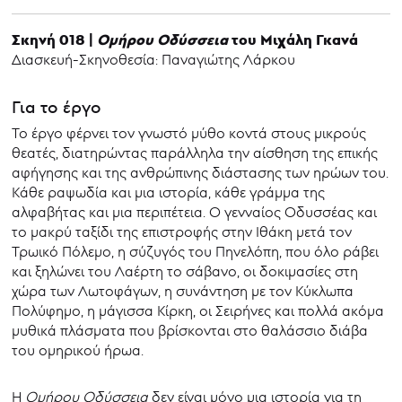
Σκηνή 018 |
Ομήρου Οδύσσεια
του Μιχάλη Γκανά
Διασκευή-Σκηνοθεσία: Παναγιώτης Λάρκου
Για το έργο
Το έργο φέρνει τον γνωστό μύθο κοντά στους μικρούς
θεατές, διατηρώντας παράλληλα την αίσθηση της επικής
αφήγησης και της ανθρώπινης διάστασης των ηρώων του.
Κάθε ραψωδία και μια ιστορία, κάθε γράμμα της
αλφαβήτας και μια περιπέτεια. Ο γενναίος Οδυσσέας και
το μακρύ ταξίδι της επιστροφής στην Ιθάκη μετά τον
Τρωικό Πόλεμο, η σύζυγός του Πηνελόπη, που όλο ράβει
και ξηλώνει του Λαέρτη το σάβανο, οι δοκιμασίες στη
χώρα των Λωτοφάγων, η συνάντηση με τον Κύκλωπα
Πολύφημο, η μάγισσα Κίρκη, οι Σειρήνες και πολλά ακόμα
μυθικά πλάσματα που βρίσκονται στο θαλάσσιο διάβα
του ομηρικού ήρωα.
Η
Ομήρου
Οδύσσεια
δεν είναι μόνο μια ιστορία για τη