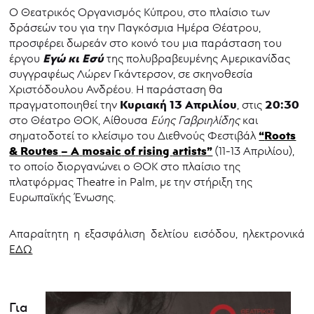
O Θεατρικός Οργανισμός Κύπρου, στο πλαίσιο των
δράσεών του για την Παγκόσμια Ημέρα Θέατρου,
προσφέρει δωρεάν στο κοινό του μια παράσταση του
Εγώ κι Εσύ
έργου
της πολυβραβευμένης Αμερικανίδας
συγγραφέως Λώρεν Γκάντερσον, σε σκηνοθεσία
Χριστόδουλου Ανδρέου. Η παράσταση θα
Κυριακή 13 Απριλίου
20:30
πραγματοποιηθεί την
, στις
στο Θέατρο ΘΟΚ, Αίθουσα
Εύης Γαβριηλίδης
και
“
Roots
σηματοδοτεί το κλείσιμο του Διεθνούς Φεστιβάλ
&
Routes
–
A
mosaic
of
rising
artists
”
(11-13 Απριλίου),
το οποίο διοργανώνει ο ΘΟΚ στο πλαίσιο της
πλατφόρμας Theatre in Palm, με την στήριξη της
Ευρωπαϊκής Ένωσης.
Απαραίτητη η εξασφάλιση δελτίου εισόδου, ηλεκτρονικά
ΕΔΩ
Για