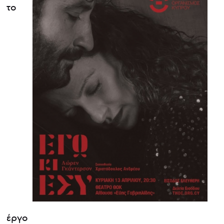
το
έργο