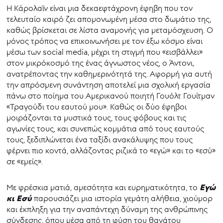
Η Κάρολαϊν είναι μια δεκαεφτάχρονη έφηβη που τον
τελευταίο καιρό ζει απομονωμένη μέσα στο δωμάτιο της,
καθώς βρίσκεται σε λίστα αναμονής για μεταμόσχευση. Ο
μόνος τρόπος να επικοινωνήσει με τον έξω κόσμο είναι
μέσω των social media, μέχρι τη στιγμή που «εισβάλλει»
στον μικρόκοσμό της ένας άγνωστος νέος, ο Άντονι,
ανατρέποντας την καθημερινότητά της. Αφορμή για αυτή
την απρόσμενη συνάντηση αποτελεί μια σχολική εργασία
πάνω στο ποίημα του Αμερικανού ποιητή Γουόλτ Γουίτμαν
«Τραγούδι του εαυτού μου». Καθώς οι δύο έφηβοι
μοιράζονται τα μυστικά τους, τους φόβους και τις
αγωνίες τους, και συνεπώς κομμάτια από τους εαυτούς
τους, ξεδιπλώνεται ένα ταξίδι ανακάλυψης που τους
φέρνει πιο κοντά, αλλάζοντας ριζικά το «εγώ» και το «εσύ»
σε «εμείς».
Εγώ
Με φρέσκια ματιά, αμεσότητα και ευρηματικότητα, το
κι Εσύ
παρουσιάζει μια ιστορία γεμάτη αλήθεια, χιούμορ
και έκπληξη για την αναπάντεχη δύναμη της ανθρώπινης
σύνδεσης, όπου μέσα από τη φύση του θανάτου