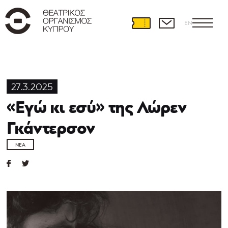
EN
27.3.2025
«Εγώ κι εσύ» της Λώρεν
Γκάντερσον
ΝΈΑ