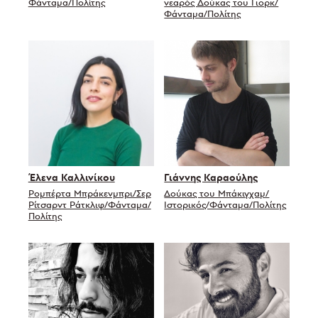
Φάνταμα/Πολίτης
νεαρός Δούκας του Γιορκ/
Φάνταμα/Πολίτης
Έλενα Καλλινίκου
Γιάννης Καραούλης
Ρομπέρτα Μπράκενμπρι/Σερ
Δούκας του Μπάκιγχαμ/
Ρίτσαρντ Ράτκλιφ/Φάνταμα/
Ιστορικός/Φάνταμα/Πολίτης
Πολίτης