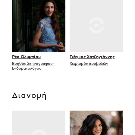
Ρέα Ολυμπίου
Γιάγκος Χατζηγιάννης
Βοηθός Σκηνογράφος-
Χειρισμός προβολών
Ενδυματολόγος
Διανομή