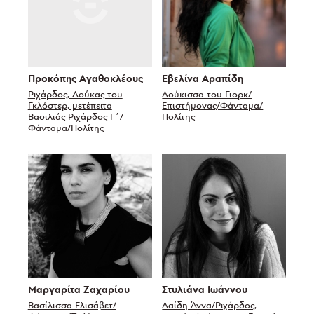
Προκόπης Αγαθοκλέους
Εβελίνα Αραπίδη
Ριχάρδος, Δούκας του
Δούκισσα του Γιορκ/
Γκλόστερ, μετέπειτα
Επιστήμονας/Φάνταμα/
Βασιλιάς Ριχάρδος Γ΄/
Πολίτης
Φάνταμα/Πολίτης
Μαργαρίτα Ζαχαρίου
Στυλιάνα Ιωάννου
Βασίλισσα Ελισάβετ/
Λαίδη Άννα/Ριχάρδος,