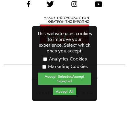
ΜΕΛΟΣ ΤΗΣ ΣΥΝΟΔΟΥ ΤΩΝ
ΘΕΑΤΡΩΝ ΤΗΣ ΕΥΡΩΠΗΣ
This website uses cookies
to improve your
experience. Select which
ones you accept:
Analytics Cookies
Marketing Cookies
Accept SelectedAccept
2021 ΘΕΑΤΡΙΚΟΣ ΟΡΓΑΝΙΣΜΟΣ ΚΥΠΡΟΥ©
Selected
Όροι & Προϋποθέσεις
Accept All
CREATED BY GRAVITY.GR