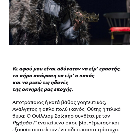
Κι αφού μου είναι αδύνατον να είμ’ εραστής,
το πήρα απόφαση να είμ’ ο κακός
και να μισώ τις ηδονές
της οκνηρής μας εποχής.
Αποτρόπαιος ή κατά βάθος γοητευτικός;
Ανάλγητος ή απλά πολύ ικανός; Θύτης ή τελικά
θύμα; Ο Ουίλλιαμ Σαίξπηρ συνθέτει με τον
Ριχάρδο Γ’
ένα κείμενο όπου βία, «έρωτας» και
εξουσία αποτελούν ένα αδιάσπαστο τρίπτυχο.