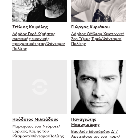
Στέλιος Καψάλης
Γιώργος Κυριάκου
Λόρδος Γκρέι/Χρήστης
Λόρδος Οθίλιαμ Χέιστινγκς/
συσκευής εικονικής
Σερ Τζέιμς Τιρέλ/Φάνταμα/
πραγματικότητας/Φάνταμα/
Πολίτης
Πολίτης
Ηρόδοτος Μιλτιάδους
Παναγιώτης
Μπουγιούρης
Μαρκήσιος του Ντόρσετ/
Ερρίκος, Κόμης του
Βασιλιάς Εδουάρδος Δ΄/
Ρίτσμοντ/Φάνταμα/Πολίτης
Αρχιεπίσκοπος του Γιορκ/