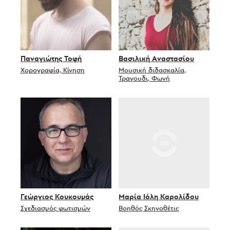
Παναγιώτης Τοφή
Βασιλική Αναστασίου
Χορογραφία, Κίνηση
Μουσική διδασκαλία,
Τραγουδι, Φωνή
Γεώργιος Κουκουμάς
Μαρία Ιόλη Καρολίδου
Σχεδιασμός φωτισμών
Βοηθός Σκηνοθέτις