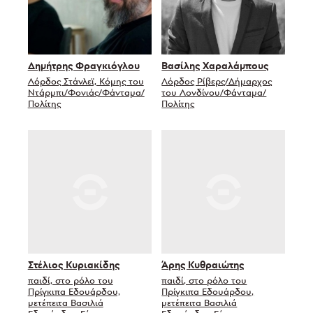
Δημήτρης Φραγκιόγλου
Βασίλης Χαραλάμπους
Λόρδος Στάνλεϊ, Κόμης του
Λόρδος Ρίβερς/Δήμαρχος
Ντάρμπι/Φονιάς/Φάνταμα/
του Λονδίνου/Φάνταμα/
Πολίτης
Πολίτης
Στέλιος Κυριακίδης
Άρης Κυθραιώτης
παιδί, στο ρόλο του
παιδί, στο ρόλο του
Πρίγκιπα Εδουάρδου,
Πρίγκιπα Εδουάρδου,
μετέπειτα Βασιλιά
μετέπειτα Βασιλιά