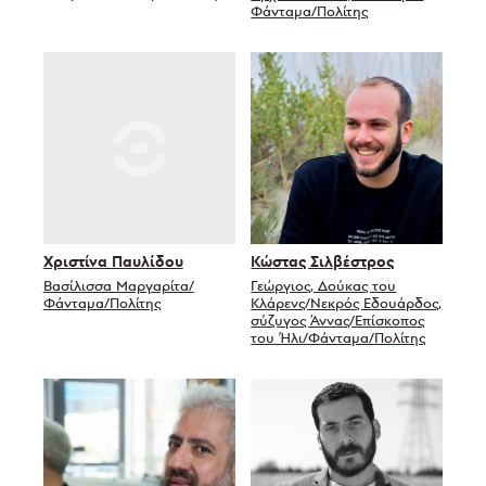
Φάνταμα/Πολίτης
Χριστίνα Παυλίδου
Κώστας Σιλβέστρος
Βασίλισσα Μαργαρίτα/
Γεώργιος, Δούκας του
Φάνταμα/Πολίτης
Κλάρενς/Νεκρός Εδουάρδος,
σύζυγος Άννας/Επίσκοπος
του Ήλι/Φάνταμα/Πολίτης