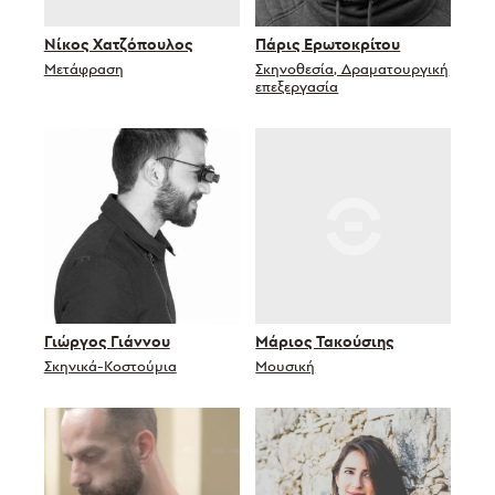
Νίκος Χατζόπουλος
Πάρις Ερωτοκρίτου
Μετάφραση
Σκηνοθεσία, Δραματουργική
επεξεργασία
Γιώργος Γιάννου
Μάριος Τακούσιης
Σκηνικά-Κοστούμια
Μουσική