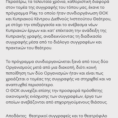
Περαιτέρω, τα τελευταία χρόνια, καθοριστική διαφορά
PLAY
στον τομέα της συγγραφής του τόπου μας, έκανε το
ON!
πρόγραμμα Play, το οποίο ήταν συνδιοργάνωση ΘΟΚ
PLAY#5
και Κυπριακού Κέντρου Διεθνούς Ινστιτούτου Θεάτρου,
-
με στόχο την επεξεργασία και το ανέβασμα νέων
PLAY
Κυπριακών έργων και κατ’ επέκταση την ανάδειξη της
again!
Κυπριακής γραφής, αναδεικνύοντας τη διαδικασία
[Δεν
συγγραφής μέσα από το διάλογο συγγραφέων και
είναι
μόνο]
πρακτικών του θεάτρου.
Λόγια
στο
χαρτί
Το πρόγραμμα συνδιοργανώνεται ξανά από τους δύο
Οργανισμούς μετά από μια διακοπή, διότι κοινή
Θεατρικό
πεποίθηση των δύο Οργανισμών ήταν και είναι πως
Καταφύγιο
χρειάζεται ο τομέας της συγγραφής να στηριχθεί και να
Θεατρικό
αναπτυχθεί περισσότερο.
Μουσείο
Ο ΘΟΚ συνεχίζει επίσης την προσφορά πρόσθετης
Κύπρου
οικονομικής ενίσχυσης των συγγραφέων, έργα των
Επιχορηγήσεις
οποίων ανεβάζονται από επιχορηγούμενους θιάσους.
-
ΘΥΜΕΛΗ
Αποδέκτες: θεατρικοί συγγραφείς και το θεατρόφιλο
Νέα