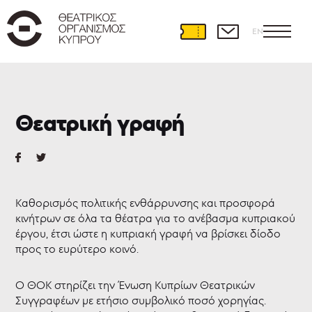
EN
Θεατρική
Ανάπτυξη
Θεατρική γραφή
Διεθνείς
συνεργασίες
Θέατρο
και
Εκπαίδευση
Καθορισμός πολιτικής ενθάρρυνσης και προσφορά
Εκπαιδευτικά
κινήτρων σε όλα τα θέατρα για το ανέβασμα κυπριακού
προγράμματα
έργου, έτσι ώστε η κυπριακή γραφή να βρίσκει δίοδο
Ερασιτεχνικό
προς το ευρύτερο κοινό.
θέατρο
Θεατρική
γραφή
Ο ΘΟΚ στηρίζει την Ένωση Κυπρίων Θεατρικών
Πρόγραμμα
Συγγραφέων με ετήσιο συμβολικό ποσό χορηγίας.
PLAY,