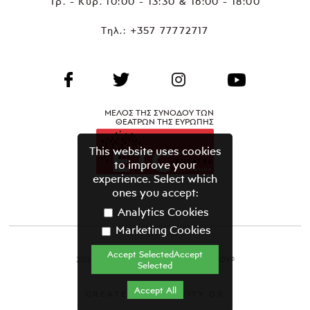
Τρ. - Κυρ. 10:00 - 13:30 & 16:00 - 18:00
Τηλ.:
+357 77772717
ΜΕΛΟΣ ΤΗΣ ΣΥΝΟΔΟΥ ΤΩΝ
ΘΕΑΤΡΩΝ ΤΗΣ ΕΥΡΩΠΗΣ
This website uses cookies
to improve your
experience. Select which
ones you accept:
Analytics Cookies
Marketing Cookies
Accept SelectedAccept
2021 ΘΕΑΤΡΙΚΟΣ ΟΡΓΑΝΙΣΜΟΣ ΚΥΠΡΟΥ©
Selected
Όροι & Προϋποθέσεις
Accept All
CREATED BY GRAVITY.GR