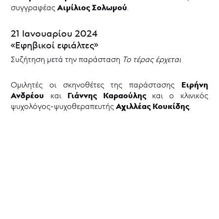
2024
Αιμίλιος Σολωμού
συγγραφέας
.
Εργαστήρια
Κινηματογραφικές
21 Ιανουαρίου 2024
προβολές
«Εφηβικοί εφιάλτες»
Συζητήσεις
με
Συζήτηση μετά την παράσταση
Το τέρας έρχεται
το
κοινό
Ειρήνη
Ομιλητές οι σκηνοθέτες της παράστασης
Ανδρέου
Γιάννης Καραούλης
Νέ@
και
και ο κλινικός
σε
Αχιλλέας Κουκίδης
ψυχολόγος-ψυχοθεραπευτής
.
έρημο
νησί
|
Δράσεις
2022-
2023
«Αποσκευές»
Εισιτήρια
Aρχείο
Παραστάσεων