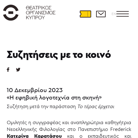
EN
Παραστάσεις
Συζητήσεις με το κοινό
Ρεπερτόριο
2025-
2026
Φιλοξενίες
Παραστάσεων
Παράλληλες
10 Δεκεμβρίου 2023
Δράσεις
«Η εφηβική λογοτεχνία στη σκηνή»
Νέ@
σε
Συζήτηση μετά την παράσταση
Το τέρας έρχεται
έρημο
νησί
Ομιλητές η συγγραφέας και αναπληρώτρια καθηγήτρια
|
Δράσεις
Νεοελληνικής Φιλολογίας στο Πανεπιστήμιο Frederick
2023-
Κατερίνα Καρατάσου
και ο εκπαιδευτικός και