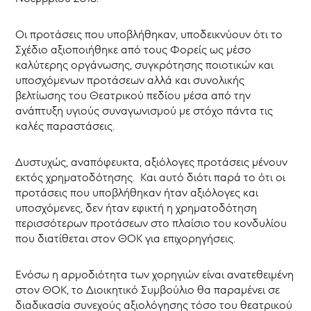
Θεατρικό
Μουσείο
Οι προτάσεις που υποβλήθηκαν, υποδεικνύουν ότι το
Κύπρου
Σχέδιο αξιοποιήθηκε από τους Φορείς ως μέσο
Επιχορηγήσεις
καλύτερης οργάνωσης, συγκρότησης ποιοτικών και
-
υποσχόμενων προτάσεων αλλά και συνολικής
ΘΥΜΕΛΗ
βελτίωσης του Θεατρικού πεδίου μέσα από την
Αρχείο
ανάπτυξη υγιούς συναγωνισμού με στόχο πάντα τις
Νέων
καλές παραστάσεις.
ΘΥΜΕΛΗ
2022
Δυστυχώς, αναπόφευκτα, αξιόλογες προτάσεις μένουν
ΘΥΜΕΛΗ
εκτός χρηματοδότησης. Και αυτό διότι παρά το ότι οι
2021
προτάσεις που υποβλήθηκαν ήταν αξιόλογες και
ΘΥΜΕΛΗ
υποσχόμενες, δεν ήταν εφικτή η χρηματοδότηση
2020
περισσότερων προτάσεων στο πλαίσιο του κονδυλίου
ΘΥΜΕΛΗ
που διατίθεται στον ΘΟΚ για επιχορηγήσεις.
2019
ΘΥΜΕΛΗ
2018
Ενόσω η αρμοδιότητα των χορηγιών είναι ανατεθειμένη
ΘΥΜΕΛΗ
στον ΘΟΚ, το Διοικητικό Συμβούλιο θα παραμένει σε
2017
διαδικασία συνεχούς αξιολόγησης τόσο του θεατρικού