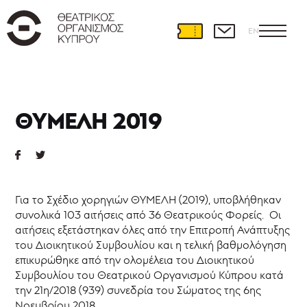
EN
Θεατρική
Ανάπτυξη
ΘΥΜΕΛΗ 2019
Διεθνείς
συνεργασίες
Θέατρο
και
Εκπαίδευση
Για το Σχέδιο χορηγιών ΘΥΜΕΛΗ (2019), υποβλήθηκαν
Εκπαιδευτικά
συνολικά 103 αιτήσεις από 36 Θεατρικούς Φορείς. Οι
προγράμματα
αιτήσεις εξετάστηκαν όλες από την Επιτροπή Ανάπτυξης
Ερασιτεχνικό
του Διοικητικού Συμβουλίου και η τελική βαθμολόγηση
θέατρο
επικυρώθηκε από την ολομέλεια του Διοικητικού
Θεατρική
Συμβουλίου του Θεατρικού Οργανισμού Κύπρου κατά
γραφή
την 21η/2018 (939) συνεδρία του Σώματος της 6ης
Θεατρικό
Νοεμβρίου 2018.
Καταφύγιο