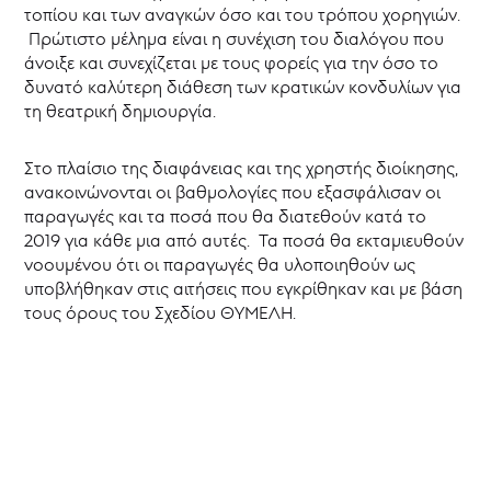
ΘΥΜΕΛΗ
τοπίου και των αναγκών όσο και του τρόπου χορηγιών.
2016
Πρώτιστο μέλημα είναι η συνέχιση του διαλόγου που
Επιτροπή
άνοιξε και συνεχίζεται με τους φορείς για την όσο το
Αξιολόγησης
δυνατό καλύτερη διάθεση των κρατικών κονδυλίων για
Παραστάσεων
τη θεατρική δημιουργία.
ΘΥΜΕΛΗ
Νέα
Στο πλαίσιο της διαφάνειας και της χρηστής διοίκησης,
ανακοινώνονται οι βαθμολογίες που εξασφάλισαν οι
παραγωγές και τα ποσά που θα διατεθούν κατά το
2019 για κάθε μια από αυτές. Τα ποσά θα εκταμιευθούν
νοουμένου ότι οι παραγωγές θα υλοποιηθούν ως
υποβλήθηκαν στις αιτήσεις που εγκρίθηκαν και με βάση
τους όρους του Σχεδίου ΘΥΜΕΛΗ.