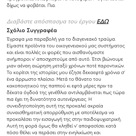
Κύπρου
δίχως να φοβάται. Πια.
Επιχορηγήσεις
-
ΘΥΜΕΛΗ
Διαβάστε απόσπασμα του έργου
ΕΔΩ
Νέα
Σχόλιο Συγγραφέα
Έγραψα μια παραβολή για το διαγενεακό τραύμα.
Είμαστε προϊόντα του οικογενειακού μας συστήματος
και είναι πολλές οι φορές που αισθανόμαστε
ανήμποροι ν’ αποσχιστούμε από αυτό. Έτσι βιώνουμε
μιαν αέναη αιώρηση μεταξύ χρόνων ποτέ παροντικών.
Το κορίτσι της ιστορίας μου έζησε δεκαεφτά χρόνια σ’
ένα άρρωστο πλαίσιο. Μετά το θάνατο του
κακοποιητικού της παππού κι εφτά μέρες πριν τα
δέκατα όγδοά της γενέθλια αντιλαμβάνεται πως τώρα
πια έχει τη δυνατότητα αυτενέργειας. Η
συνειδητοποίηση αυτή της προκαλεί ακραία
συναισθηματική απορρύθμιση με αποτέλεσμα να
προκαλέσει την εισαγωγή της στην παιδοψυχιατρική.
Αυτή τη φορά όμως θα κληθεί ν’ αποφασίσει κατά
πόσο θέλει να περάσει στην ενηλικίωση και