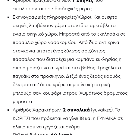
PLAY
εκτυλίσσονται σε 7 διαδοχικές μέρες
ON!
Σκηνογραφικές πληροφορίες/Χώροι: Και οι εφτά
PLAY#5
-
σκηνές λαμβάνουν χώρα στον ίδιο, αμετάβλητο,
PLAY
ενιαίο σκηνικό χώρο: Μπροστά από το εκκλησάκι σε
again!
προαύλιο χώρο νοσοκομείου. Από δυο αντικρινά
[Δεν
είναι
σταγκόνια ίπταται ένας ξύλινος οριζόντιος
μόνο]
Λόγια
πάσσαλος που διατρέχει μια καμπάνα εκκλησίας η
στο
οποία μοιάζει να αιωρείται στο βάθος. Τροχήλατο
χαρτί
παγκάκι στο προσκήνιο. Δεξιά ένας ξερός κορμός
Αντώνης
Αντωνίου
δέντρου απ’ όπου κρέμεται μια λευκή ιατρική
Ελένη
μπλούζα σαν κουφάρι ιατρού. Χωμάτινος δρομίσκος
Αριστείδου
μπροστά.
Γεωργία
2 συνολικά
Βλαδιμήρου
Αριθμός Χαρακτήρων:
(γυναίκες): Το
Μιχάλης
ΚΟΡΙΤΣΙ που πρόκειται να γίνει 18 και η ΓΥΝΑΙΚΑ σε
Γεωργίου
ηλικία που να εργάζεται ακόμα
Μαρία
60 λεπτά
Πιθανή διάρκεια: