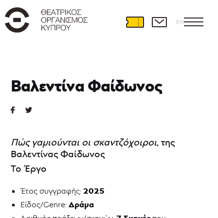
EN
Θεατρική
Ανάπτυξη
Βαλεντίνα Φαίδωνος
Διεθνείς
συνεργασίες
Θέατρο
και
Εκπαίδευση
Πώς γαμιούνται οι σκαντζόχοιροι
, της
Εκπαιδευτικά
Βαλεντίνας Φαίδωνος
προγράμματα
Ερασιτεχνικό
Το Έργο
θέατρο
Θεατρική
2025
Έτος συγγραφής:
γραφή
Δράμα
Είδος/Genre:
Πρόγραμμα
7 Σκηνές
PLAY,
Αριθμός πράξεων/σκηνών:
που