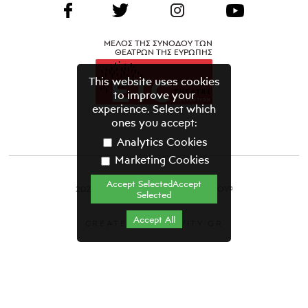
ΜΕΛΟΣ ΤΗΣ ΣΥΝΟΔΟΥ ΤΩΝ
ΘΕΑΤΡΩΝ ΤΗΣ ΕΥΡΩΠΗΣ
This website uses cookies
to improve your
experience. Select which
ones you accept:
Analytics Cookies
Marketing Cookies
Accept SelectedAccept
2021 ΘΕΑΤΡΙΚΟΣ ΟΡΓΑΝΙΣΜΟΣ ΚΥΠΡΟΥ©
Selected
Όροι & Προϋποθέσεις
Accept All
CREATED BY GRAVITY.GR