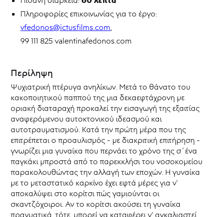
Δίπλαρου
Πληροφορίες επικοινωνίας για το έργο:
Λοΐζος
Ιωάννου
vfedonos@ictusfilms.com
,
Ευαγγελία
99 111 825 valentinafedonos.com
Κ.
Κυπριανού
Γεωργία
Περίληψη
Μανούχου
Ψυχιατρική πτέρυγα ανηλίκων. Μετά το θάνατο του
Μαρία
Μεσαρίτη
κακοποιητικού παππού της μια δεκαεφτάχρονη με
οριακή διαταραχή προκαλεί την εισαγωγή της εξαιτίας
Ειρήνη
Πολυδώρου
αναφερόμενου αυτοκτονικού ιδεασμού και
αυτοτραυματισμού. Κατά την πρώτη μέρα που της
Πασχάλης
Ρετζέπης
επιτρέπεται ο προαυλισμός - με διακριτική επιτήρηση -
γνωρίζει μια γυναίκα που περνάει το χρόνο της σ΄ένα
Βαλεντίνα
Φαίδωνος
παγκάκι μπροστά από το παρεκκλήσι του νοσοκομείου
παρακολουθώντας την αλλαγή των εποχών. Η γυναίκα
Θεατρικό
με το μεταστατικό καρκίνο έχει εφτά μέρες για ν’
Καταφύγιο
αποκαλύψει στο κορίτσι πώς γαμιούνται οι
Θεατρικό
σκαντζόχοιροι. Αν το κορίτσι ακούσει τη γυναίκα
Μουσείο
πραγματικά, τότε, μπορεί να καταφέρει ν’ αγκαλιαστεί