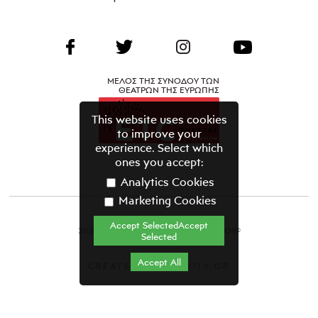
ΜΕΛΟΣ ΤΗΣ ΣΥΝΟΔΟΥ ΤΩΝ
ΘΕΑΤΡΩΝ ΤΗΣ ΕΥΡΩΠΗΣ
This website uses cookies
to improve your
experience. Select which
ones you accept:
Analytics Cookies
Marketing Cookies
Accept SelectedAccept
2021 ΘΕΑΤΡΙΚΟΣ ΟΡΓΑΝΙΣΜΟΣ ΚΥΠΡΟΥ©
Selected
Όροι & Προϋποθέσεις
Accept All
CREATED BY GRAVITY.GR