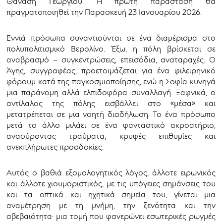
Θανάση Γεωργίου. Η πρώτη παράσταση θα
πραγματοποιηθεί την Παρασκευή 23 Ιανουαρίου 2026.
Εννιά πρόσωπα συναντιούνται σε ένα διαμέρισμα στο
πολυπολιτισμικό Βερολίνο. Έξω, η πόλη βρίσκεται σε
αναβρασμό – συγκεντρώσεις, επεισόδια, αναταραχές. Ο
Άγης, συγγραφέας, προετοιμάζεται για ένα φιλειρηνικό
φόρουμ κατά της παγκοσμιοποίησης, ενώ η Σοφία κυνηγά
μια παράνομη αλλά ελπιδοφόρα συναλλαγή. Ξαφνικά, ο
αντίλαλος της πόλης εισβάλλει στο «μέσα» και
μετατρέπεται σε μια νοητή διαδήλωση. Το ένα πρόσωπο
μετά το άλλο μιλάει σε ένα φανταστικό ακροατήριο,
ανασύροντας τραύματα, κρυφές επιθυμίες και
ανεκπλήρωτες προσδοκίες.
Αυτός ο βαθιά εξομολογητικός λόγος, άλλοτε ειρωνικός
και άλλοτε χιουμοριστικός, με τις υπόγειες σημάνσεις του
και τα οπτικά και ηχητικά σημεία του, γίνεται μια
αναμέτρηση με τη μνήμη, την ξενότητα και την
αβεβαιότητα· μια τομή που φανερώνει εσωτερικές ρωγμές