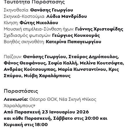
Ταυτότητα Παράστασης
Θανάσης Γεωργίου
Σκηνοθεσία:
Λύδια Μανδρίδου
Σκηνικά-Κοστούμια:
Φώτης Νικολάου
Κίνηση:
Γιάννης Χριστοφίδης
Μουσική επιμέλεια-Σύνθεση ήχων:
Γεώργιος Κουκουμάς
Σχεδιασμός φωτισμών:
Κατερίνα Παπαγεωργίου
Βοηθός σκηνοθέτη:
Θανάσης Γεωργίου, Σταύρος Δημόπουλος,
Παίζουν:
Φάνος Θεοφάνους, Σοφία Καλλή, Μελίνα Κουτσόφτα,
Ανδρέας Κούτσουμπας, Μαρία Κωνσταντίνου, Κρις
Σπύρου, Νιόβη Χαραλάμπους
Παραστάσεις
Λευκωσία:
Θέατρο ΘΟΚ, Νέα Σκηνή «Νίκος
Χαραλάμπους»
Από Παρασκευή 23 Ιανουαρίου 2026
και κάθε Παρασκευή, Σάββατο στις 20:00 και
Κυριακή στις 18:00