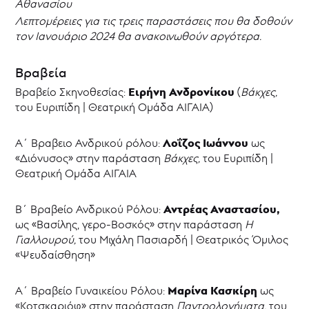
Αθανασίου
Λεπτομέρειες για τις τρεις παραστάσεις που θα δοθούν
τον Ιανουάριο 2024 θα ανακοινωθούν αργότερα.
Βραβεία
Ειρήνη Ανδρονίκου
Βραβείο Σκηνοθεσίας:
(
Βάκχες,
του Ευριπίδη | Θεατρική Ομάδα ΑΙΓΑΙΑ)
Λοΐζος Ιωάννου
Α΄ Βραβειο Ανδρικού ρόλου:
ως
«Διόνυσος» στην παράσταση
Βάκχες,
του Ευριπίδη |
Θεατρική Ομάδα ΑΙΓΑΙΑ
Αντρέας Αναστασίου,
Β΄ Βραβeίο Ανδρικού Ρόλου:
ως «Βασίλης, γερο-Βοσκός» στην παράσταση
Η
Γιαλλουρού,
του Μιχάλη Πασιαρδή | Θεατρικός Όμιλος
«Ψευδαίσθηση»
Μαρίνα Κασκίρη
Α΄ Βραβείο Γυναικείου Ρόλου:
ως
«Κοτσκαριόφ» στην παράσταση
Παντρολογήματα,
του