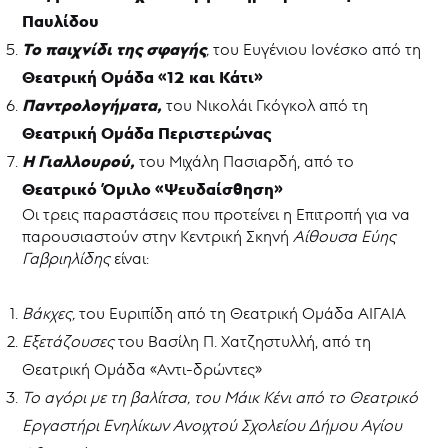
-
Παυλίδου
ΘΥΜΕΛΗ
Το παιχνίδι της σφαγής
,
του Ευγένιου Ιονέσκο από τη
Νέα
Θεατρική Ομάδα «12 και Κάτι»
Παντρολογήματα,
του Νικολάι Γκόγκολ από τη
Θεατρική Ομάδα Περιστερώνας
Η Γιαλλουρού,
του Μιχάλη Πασιαρδή, από το
Θεατρικό Όμιλο «Ψευδαίσθηση»
Οι τρεις παραστάσεις που προτείνει η Επιτροπή για να
παρουσιαστούν στην Κεντρική Σκηνή
Αίθουσα Εύης
Γαβριηλίδης
είναι:
Βάκχες,
του Ευριπίδη από τη Θεατρική Ομάδα ΑΙΓΑΙΑ
Εξετάζουσες
του Βασίλη Π. Χατζηστυλλή, από τη
Θεατρική Ομάδα «Αντι-δρώντες»
Το αγόρι με τη βαλίτσα, του Μάικ Κένι από το Θεατρικό
Εργαστήρι Ενηλίκων Ανοιχτού Σχολείου Δήμου Αγίου