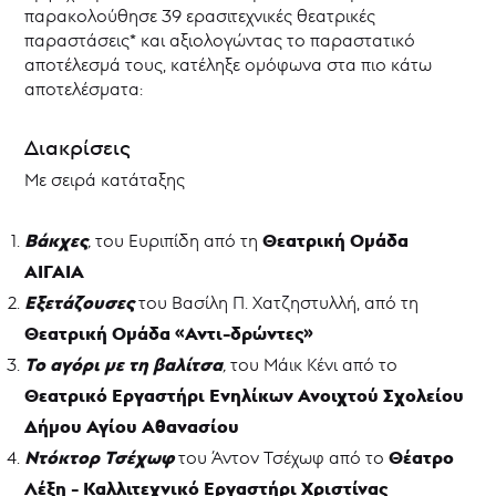
παρακολούθησε 39 ερασιτεχνικές θεατρικές
Φεστιβάλ
Ερασιτεχνικού
παραστάσεις* και αξιολογώντας το παραστατικό
Θεάτρου
αποτέλεσμά τους, κατέληξε ομόφωνα στα πιο κάτω
32ο
αποτελέσματα:
Παγκύπριο
Φεστιβάλ
Διακρίσεις
Ερασιτεχνικού
Θεάτρου
Με σειρά κατάταξης
31ο
Παγκύπριο
Φεστιβάλ
Βάκχες
Θεατρική Ομάδα
,
του Ευριπίδη από τη
Ερασιτεχνικού
ΑΙΓΑΙΑ
Θεάτρου
Εξετάζουσες
του Βασίλη Π. Χατζηστυλλή, από τη
Θεατρική
Θεατρική Ομάδα «Αντι-δρώντες»
γραφή
Το αγόρι με τη βαλίτσα
,
του Μάικ Κένι από το
Θεατρικό
Καταφύγιο
Θεατρικό Εργαστήρι Ενηλίκων Ανοιχτού Σχολείου
Θεατρικό
Δήμου Αγίου Αθανασίου
Μουσείο
Ντόκτορ Τσέχωφ
Θέατρο
Κύπρου
του Άντον Τσέχωφ από το
Επιχορηγήσεις
Λέξη - Καλλιτεχνικό Εργαστήρι Χριστίνας