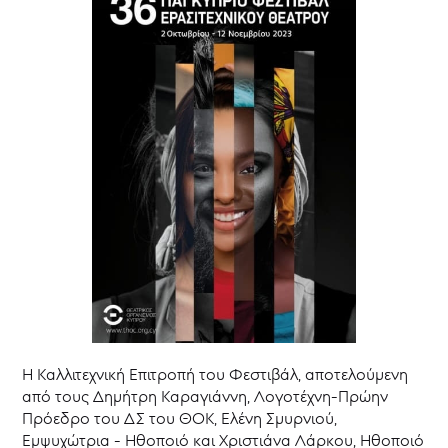
Θεάτρου
38ο
Παγκύπριο
Φεστιβάλ
Ερασιτεχνικού
Θεάτρου
37ο
Παγκύπριο
Φεστιβάλ
Ερασιτεχνικού
Θεάτρου
36ο
Παγκύπριο
Φεστιβάλ
Ερασιτεχνικού
Θεάτρου
35ο
Παγκύπριο
Φεστιβάλ
Η Καλλιτεχνική Επιτροπή του Φεστιβάλ, αποτελούμενη
Ερασιτεχνικού
από τους Δημήτρη Καραγιάννη, Λογοτέχνη-Πρώην
Θεάτρου
Πρόεδρο του ΔΣ του ΘΟΚ, Ελένη Σμυρνιού,
34ο
Εμψυχώτρια - Ηθοποιό και Χριστιάνα Λάρκου, Ηθοποιό
Παγκύπριο