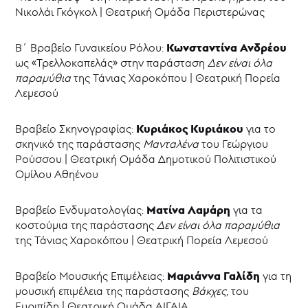
Νικολάι Γκόγκολ | Θεατρική Ομάδα Περιστερώνας
Κωνσταντίνα Ανδρέου
Β΄ Βραβείο Γυναικείου Ρόλου:
ως «Τρελλοκαπελάς» στην παράσταση
Δεν είναι όλα
παραμύθια
της Τάνιας Χαροκόπου | Θεατρική Πορεία
Λεμεσού
Κυριάκος Κυριάκου
Βραβείο Σκηνογραφίας:
για το
σκηνικό της παράστασης
Μανταλένα
του Γεώργιου
Ρούσσου | Θεατρική Ομάδα Δημοτικού Πολιτιστικού
Ομίλου Αθηένου
Ματίνα Λαμάρη
Βραβείο Ενδυματολογίας:
για τα
κοστούμια της παράστασης
Δεν είναι όλα παραμύθια
της Τάνιας Χαροκόπου | Θεατρική Πορεία Λεμεσού
Μαριάννα Γαλίδη
Βραβείο Μουσικής Επιμέλειας:
για τη
μουσική επιμέλεια της παράστασης
Βάκχες,
του
Ευριπίδη | Θεατρική Ομάδα ΑΙΓΑΙΑ