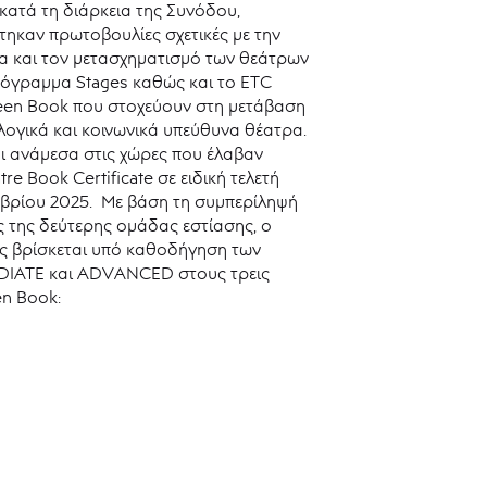
κατά τη διάρκεια της Συνόδου,
ηκαν πρωτοβουλίες σχετικές με την
α και τον μετασχηματισμό των θεάτρων
όγραμμα Stages καθώς και το ETC
een Book που στοχεύουν στη μετάβαση
ολογικά και κοινωνικά υπεύθυνα θέατρα.
ι ανάμεσα στις χώρες που έλαβαν
re Book Certificate σε ειδική τελετή
μβρίου 2025. Με βάση τη συμπερίληψή
ς της δεύτερης ομάδας εστίασης, ο
 βρίσκεται υπό καθοδήγηση των
MEDIATE και ADVANCED στους τρεις
en Book: