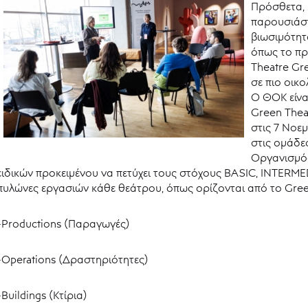
Πρόσθετα, 
παρουσιάστ
βιωσιμότητ
όπως το πρ
Theatre Gr
σε πιο οικ
Ο ΘΟΚ είνα
Green Theat
στις 7 Νοε
στις ομάδε
Οργανισμός
ειδικών προκειμένου να πετύχει τους στόχους BASIC, INTER
πυλώνες εργασιών κάθε θεάτρου, όπως ορίζονται από το Gre
-Productions (Παραγωγές)
-Οperations (Δραστηριότητες)
-Buildings (Κτίρια)