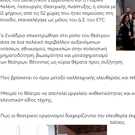
Μαλένη, Λειτουργός Θεατρικής Ανάπτυξης, η οποία με
52 ψήφους από τις 52 χώρες που ήταν παρούσες στη
σύνοδο, επανεκλέγηκε ως μέλος του Δ.Σ. του ETC.
Το Συνέδριο επικεντρώθηκε στο ρόλο του θεάτρου
μέσα σε ένα πολιτικό περιβάλλον αυξανόμενων
εντάσεων, εθνικισμού, περικοπών στην πολιτιστική
χρηματοδότηση, βιωσιμότητα και μετασχηματισμό
των θεάτρων, θέτοντας ως κύρια θέματα προς συζήτηση:
-Πού βρίσκεται το όριο μεταξύ καλλιτεχνικής ελευθερίας και «
-Μπορεί το θέατρο να αποτελεί εργαλείο ανθεκτικότητας και κ
«ελιτιστικό» είδος τέχνης;
-Πως οι θεατρικοί οργανισμοί διαχειρίζονται την ελευθερία έ
πιέσεις.