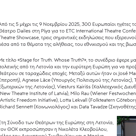
Από τις 5 μέχρι τις 9 Νοεμβρίου 2025, 300 Ευρωπαίοι ηγέτες
Θέατρο Dailes στη Ρίγα για το ETC International Theatre Conf
Theatre Showcase, τρεις σημαντικές εκδηλώσεις που εξερευν
μέσα από τα θέματα της αλήθειας, του εθνικισμού και της βιω
Με τίτλο «Stage for Truth. Whose Truth?», το συνέδριο έφερε μ
πολιτικής από τη Λετονία και την ευρύτερη Ευρώπη για να προ
θεάτρου σε ταραχώδεις εποχές. Μεταξύ αυτών ήταν οι José M
Επιτροπή), Agnese Lāce (Υπουργός Πολιτισμού της Λετονίας), 
Εξωτερικών της Λετονίας), Viesturs Kairišs (Καλλιτεχνικός Διε
(New Theatre Institute of Latvia), Milo Rau (Wiener Festwochen)
(Artistic Freedom Initiative), Lotta Lekvall (Folkteatern Götebo
Richard Sennett (Κοινωνιολόγος) και Data Tavadze (Σκηνοθέτης,
Στη Σύνοδο των Θεάτρων της Ευρώπης στη Λετονία,
τον ΘΟΚ εκπροσώπησαν η Νικολέτα Κλεοβούλου,
μέλος του Διοικητικού Συμβουλίου και η Μαρίνα