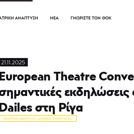
ΑΤΡΙΚΉ ΑΝΆΠΤΥΞΗ
ΝΈΑ
ΓΝΩΡΊΣΤΕ ΤΟΝ ΘΟΚ
21.11.2025
European Theatre Conven
σημαντικές εκδηλώσεις
Dailes στη Ρίγα
ΘΕΑΤΡΙΚΉ ΑΝΆΠΤΥΞΗ / ΔΙΕΘΝΕΊΣ ΣΥΝΕΡΓΑΣΊΕΣ