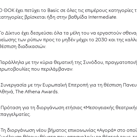
Ο ΘΟΚ έχει πετύχει το Basic σε όλες τις επιμέρους κατηγορίες
κατηγορίες βρίσκεται ήδη στην βαθμίδα Intermediate.
Το Δίκτυο έχει δεσμεύσει όλα τα μέλη του να εργαστούν σθεναρ
μείωσης των ρύπων προς το μηδέν μέχρι το 2030 και της καλλι
θέσπιση διαδικασιών.
Παράλληλα με την κύρια θεματική της Συνόδου, πραγματοποιή
πρωτοβουλίες που περιλάμβαναν:
-Συνεργασία με την Ευρωπαϊκή Επιτροπή για τη θέσπιση Πανε
Αθηνά, The Athena Awards.
-Πρόταση για τη διοργάνωση ετήσιας «Μεσογειακής θεατρική
επαγγελματίες.
-Τη διοργάνωση νέου βήματος επικοινωνίας «Αγορά» στο οποίο
Συνέλευση θέτουν θέματα που απασχολούν τα θέατρά τους, το