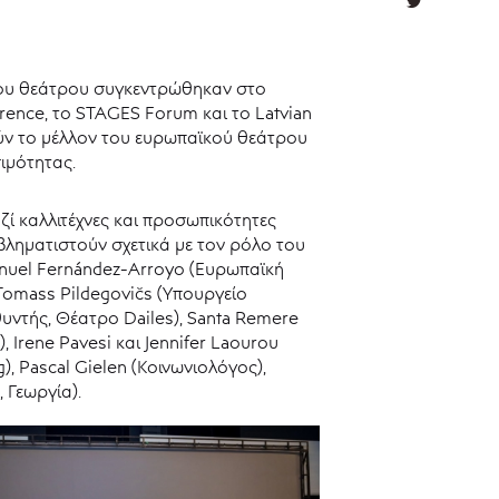
 του θεάτρου συγκεντρώθηκαν στο
erence, το STAGES Forum και το Latvian
ούν το μέλλον του ευρωπαϊκού θεάτρου
σιμότητας.
αζί καλλιτέχνες και προσωπικότητες
βληματιστούν σχετικά με τον ρόλο του
anuel Fernández-Arroyo (Ευρωπαϊκή
Tomass Pildegovičs (Υπουργείο
υθυντής, Θέατρο Dailes), Santa Remere
, Irene Pavesi και Jennifer Laourou
rg), Pascal Gielen (Κοινωνιολόγος),
 Γεωργία).