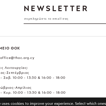
NEWSLETTER
ΜΕΙΟ ΘΟΚ
office@thoc.org.cy
ς Λειτουργίας:
ιος-Σεπτέμβριος
 - Σαβ. 10:00 - 13:30 & 16:00 - 18:00
τώβριος-Απρίλιος
 - Κυρ. 10:00 - 13:30 & 16:00 - 18:00
.:
+357 77772717
e uses cookies to improve your experience. Select which ones