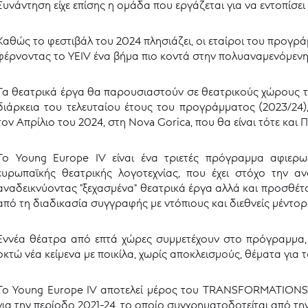
Συνάντηση είχε επίσης η ομάδα που εργάζεται για να εντοπίσει
Καθώς το φεστιβάλ του 2024 πλησιάζει, οι εταίροι του προγρά
φέρνοντας το YEIV ένα βήμα πιο κοντά στην πολυαναμενόμεν
Τα θεατρικά έργα θα παρουσιαστούν σε θεατρικούς χώρους 
διάρκεια του τελευταίου έτους του προγράμματος (2023/24)
τον Απρίλιο του 2024, στη Nova Gorica, που θα είναι τότε και
Το Young Europe IV είναι ένα τριετές πρόγραμμα αφιερ
ευρωπαϊκής θεατρικής λογοτεχνίας, που έχει στόχο την 
αναδεικνύοντας "ξεχασμένα" θεατρικά έργα αλλά και προσθέτ
από τη διαδικασία συγγραφής με ντόπιους και διεθνείς μέντορ
Εννέα θέατρα από επτά χώρες συμμετέχουν στο πρόγραμμα,
οκτώ νέα κείμενα με ποικίλα, χωρίς αποκλεισμούς, θέματα για τ
Το Young Europe IV αποτελεί μέρος του TRANSFORMATIONS
για την περίοδο 2021-24, το οποίο συγχρηματοδοτείται από τ