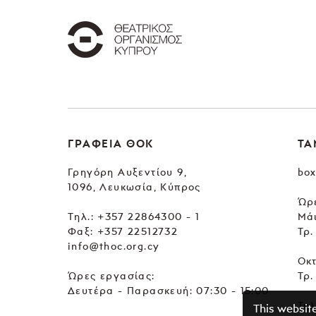
ΓΡΑΦΕΙΑ ΘΟΚ
ΤΑ
Γρηγόρη Αυξεντίου 9,
box
1096, Λευκωσία, Κύπρος
Ώρε
Tηλ.:
+357 22864300 - 1
Μά
Φαξ: +357 22512732
Τρ.
info@thoc.org.cy
Οκ
Ώρες εργασίας:
Τρ.
Δευτέρα - Παρασκευή: 07:30 - 15:00
Τηλ
This websit