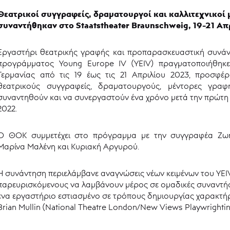
Θεατρικοί συγγραφείς, δραματουργοί και καλλιτεχνικοί 
συναντήθηκαν
στο
Staatstheater Braunschweig, 19-21 Α
Εργαστήρι θεατρικής γραφής και προπαρασκευαστική συνάν
προγράμματος Young Europe IV (YEIV) πραγματοποιήθηκε 
Γερμανίας από τις 19 έως τις 21 Απριλίου 2023, προσφέ
θεατρικούς συγγραφείς, δραματουργούς, μέντορες γραφή
συναντηθούν και να συνεργαστούν ένα χρόνο μετά την πρώτη σ
2022.
Ο ΘΟΚ συμμετέχει στο πρόγραμμα με την συγγραφέα Ζωή
Μαρίνα Μαλένη και Κυριακή Αργυρού.
Η συνάντηση περιελάμβανε αναγνώσεις νέων κειμένων του YEIV
παρευρισκόμενους να λαμβάνουν μέρος σε ομαδικές συναντή
ένα εργαστήριο εστιασμένο σε τρόπους δημιουργίας χαρακτήρ
Brian Mullin (National Theatre London/New Views Playwrighti