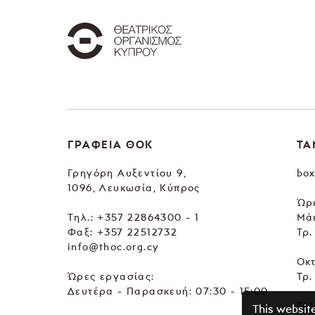
ΓΡΑΦΕΙΑ ΘΟΚ
ΤΑ
Γρηγόρη Αυξεντίου 9,
box
1096, Λευκωσία, Κύπρος
Ώρε
Tηλ.:
+357 22864300 - 1
Μά
Φαξ: +357 22512732
Τρ.
info@thoc.org.cy
Οκ
Ώρες εργασίας:
Τρ.
Δευτέρα - Παρασκευή: 07:30 - 15:00
Τηλ
This websit