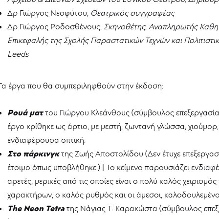
Δρ Γιώργος Νεοφύτου,
Θεατρικός συγγραφέας
Δρ Γιώργος Ροδοσθένους,
Σκηνοθέτης, Αναπληρωτής Καθη
Επικεφαλής της Σχολής Παραστατικών Τεχνών και Πολιτιστι
Leeds
Τα έργα που θα συμπεριληφθούν στην έκδοση:
Ρουά ματ
του Γιώργου Κλεάνθους (σύμβουλος επεξεργασίας
έργο κρίθηκε ως άρτιο, με μεστή, ζωντανή γλώσσα, χιούμο
ενδιαφέρουσα οπτική.
Στο πάρκινγκ
της Ζωής Αποστολίδου (Δεν έτυχε επεξεργασ
έτοιμο όπως υποβλήθηκε.) | Το κείμενο παρουσιάζει ενδιαφ
αρετές, μερικές από τις οποίες είναι ο πολύ καλός χειρισμ
χαρακτήρων, ο καλός ρυθμός και οι άμεσοι, καλοδουλεμένο
The Neon Tetra
της Νάγιας Τ. Καρακώστα (σύμβουλος επεξ