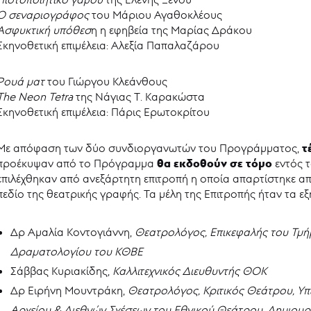
Ο σεναριογράφος
του Μάριου Αγαθοκλέους
Ασφυκτική υπόθεσ
η η εφηβεία της Μαρίας Δράκου
Σκηνοθετική επιμέλεια: Αλεξία Παπαλαζάρου
Ρουά ματ
του Γιώργου Κλεάνθους
The Neon Tetra
της Νάγιας Τ. Καρακώστα
Σκηνοθετική επιμέλεια: Πάρις Ερωτοκρίτου
τ
Με απόφαση των δύο συνδιοργανωτών του Προγράμματος,
θα εκδοθούν σε τόμο
προέκυψαν από το Πρόγραμμα
εντός τ
επιλέχθηκαν από ανεξάρτητη επιτροπή η οποία απαρτίστηκε απ
πεδίο της θεατρικής γραφής. Τα μέλη της Επιτροπής ήταν τα εξ
Δρ Αμαλία Κοντογιάννη,
Θεατρολόγος, Επικεφαλής του Τμή
Δραματολογίου του ΚΘΒΕ
Σάββας Κυριακίδης,
Καλλιτεχνικός Διευθυντής ΘΟΚ
Δρ Ειρήνη Μουντράκη,
Θεατρολόγος, Κριτικός Θεάτρου, Υπ
Αρχείου & Διεθνών Σχέσεων του Εθνικού Θεάτρου, Δημιουργ