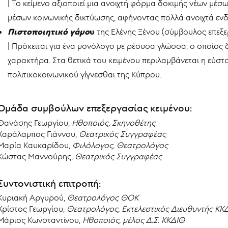
| Το κείμενο αξιοποιεί μια ανοιχτή φόρμα δοκιμής νέων μέσ
μέσων κοινωνικής δικτύωσης, αφήνοντας πολλά ανοιχτά ενδ
Πιστοποιητικό γάμο
υ
της Ελένης Ξένου (σύμβουλος επεξ
| Πρόκειται για ένα μονόλογο με ρέουσα γλώσσα, ο οποίος 
χαρακτήρα. Στα θετικά του κειμένου περιλαμβάνεται η εύστ
πολιτικοκοινωνικού γίγνεσθαι της Κύπρου.
Ομάδα συμβούλων επεξεργασίας κειμένου:
Θανάσης Γεωργίου,
Ηθοποιός, Σκηνοθέτης
Χαράλαμπος Γιάννου,
Θεατρικός Συγγραφέας
Μαρία Καυκαρίδου,
Φιλόλογος, Θεατρολόγος
Κώστας Μαννούρης,
Θεατρικός Συγγραφέας
Συντονιστική επιτροπή:
Κυριακή Αργυρού,
Θεατρολόγος ΘΟΚ
Χρίστος Γεωργίου,
Θεατρολόγος, Εκτελεστικός Διευθυντής ΚΚ
Μάριος Κωνσταντίνου,
Ηθοποιός, μέλος Δ.Σ. ΚΚΔΙΘ