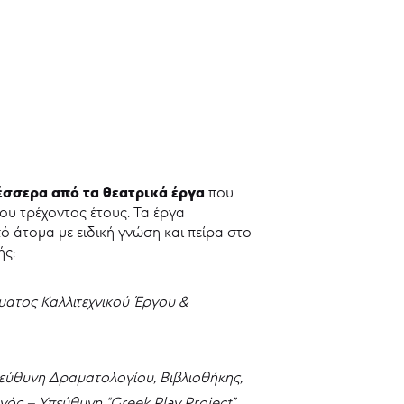
έσσερα από τα θεατρικά έργα
που
ου τρέχοντος έτους. Τα έργα
ό άτομα με ειδική γνώση και πείρα στο
ής:
ματος Καλλιτεχνικού Έργου &
εύθυνη Δραματολογίου, Βιβλιοθήκης,
ός – Υπεύθυνη “Greek Play Project”