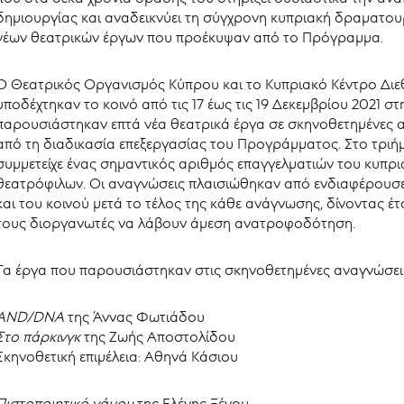
δημιουργίας και αναδεικνύει τη σύγχρονη κυπριακή δραματου
νέων θεατρικών έργων που προέκυψαν από το Πρόγραμμα.
Ο Θεατρικός Οργανισμός Κύπρου και το Κυπριακό Κέντρο Διε
υποδέχτηκαν το κοινό από τις 17 έως τις 19 Δεκεμβρίου 2021 
παρουσιάστηκαν επτά νέα θεατρικά έργα σε σκηνοθετημένες 
από τη διαδικασία επεξεργασίας του Προγράμματος. Στο τρ
συμμετείχε ένας σημαντικός αριθμός επαγγελματιών του κυπρ
θεατρόφιλων. Οι αναγνώσεις πλαισιώθηκαν από ενδιαφέρουσε
και του κοινού μετά το τέλος της κάθε ανάγνωσης, δίνοντας έτ
τους διοργανωτές να λάβουν άμεση ανατροφοδότηση.
Τα έργα που παρουσιάστηκαν στις σκηνοθετημένες αναγνώσει
ΑΝD/DNA
της Άννας Φωτιάδου
Στο πάρκινγκ
της Ζωής Αποστολίδου
Σκηνοθετική επιμέλεια: Αθηνά Κάσιου
Πιστοποιητικό γάμου
της Ελένης Ξένου