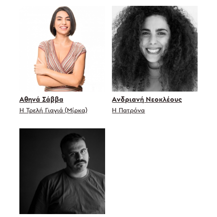
Αθηνά Σάββα
Ανδριανή Νεοκλέους
Η Τρελή Γιαγιά (Μίρκα)
Η Πατρόνα