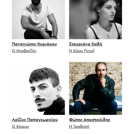
Παναγιώτης Κυριάκου
Σταυριάνα Καδή
Ο Νταβατζής
Η Κόρη (Ίντα)
Λοΐζος Παπαγεωργίου
Φώτης Αποστολίδης
Ο Κύριος
Η Τραβεστί