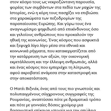
στον κόσμο τους ως νεκροζώντανη παρουσία,
φορέας των συμβάντων στα πεδία των μαχών της
Ιστορίας, ενώ η κόρη τους πασχίζει να επιβιώσει
στα χαρακώματα των πεζοδρομίων της
παραπαίουσας Ευρώπης. Και γύρω τους ένα
αναγνωρίσιμο ψηφιδωτό από επικίνδυνους όσο
και γελοίους ανθρώπους που προκαλούν την
ηθική της κοινωνίας. Ένας κόσμος που ασφυκτιά
και ξεψυχά λίγο λίγο μέσα στα εθνικά και
κοινωνικά ρήγματα, που κατακερματίζεται από
την κατάρρευση των αξιών, την οικονομική
εκμετάλλευση και την έλλειψη ανθρωπιάς, αλλά
και ένας κόσμος που εμπεριέχει τη λύτρωση,
αφού ακροβατεί ανάμεσα στην καταστροφή και
στην αποκατάσταση.
Ο Ματέι Βιζνιέκ, ένας από τους πιο γνωστούς και
πολυπαιγμένους σύγχρονους συγγραφείς της
Ρουμανίας, αναπτύσσει πότε με δραματικό τρόπο
και πότε με γενναίες δόσεις χιούμορ μια
βασανιστικά επίκαιρη ιστορία για την απώλεια