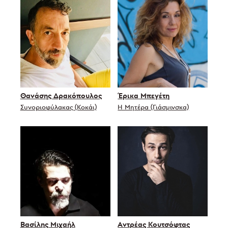
Θανάσης Δρακόπουλος
Έρικα Μπεγέτη
Συνοριοφύλακας (Κοκάι)
Η Μητέρα (Γιάσμινσκα)
Βασίλης Μιχαήλ
Αντρέας Κουτσόφτας