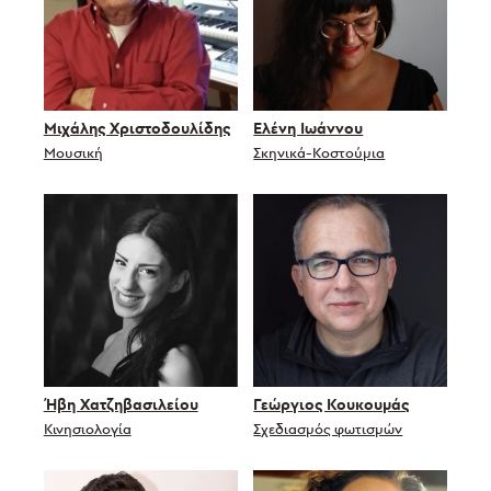
Μιχάλης Χριστοδουλίδης
Ελένη Ιωάννου
Μουσική
Σκηνικά-Κοστούμια
Ήβη Χατζηβασιλείου
Γεώργιος Κουκουμάς
Κινησιολογία
Σχεδιασμός φωτισμών