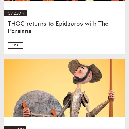
09.2.2017
THOC returns to Epidauros with The
Persians
ΝΈΑ
07.2.2017