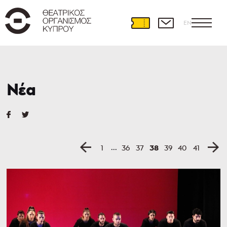
EN
Νέα
...
38
1
36
37
39
40
41